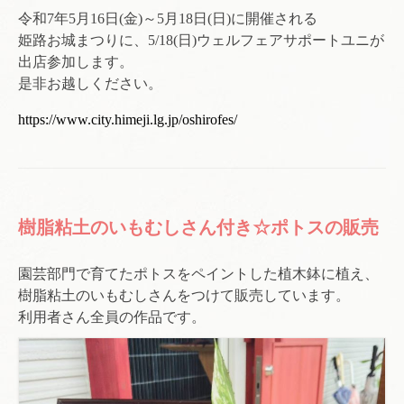
令和7年5月16日(金)～5月18日(日)に開催される
姫路お城まつりに、5/18(日)ウェルフェアサポートユニが
出店参加します。
是非お越しください。
https://www.city.himeji.lg.jp/oshirofes/
樹脂粘土のいもむしさん付き☆ポトスの販売
園芸部門で育てたポトスをペイントした植木鉢に植え、
樹脂粘土のいもむしさんをつけて販売しています。
利用者さん全員の作品です。