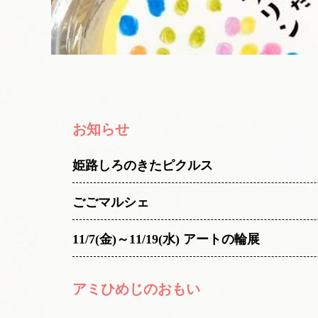
お知らせ
姫路しろのきたピクルス
ごごマルシェ
11/7(金)～11/19(水) アートの輪展
アミひめじのおもい