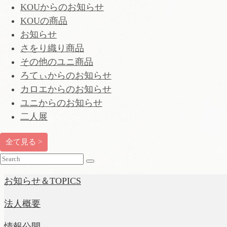
KOUからのお知らせ
KOUの商品
お知らせ
さをり織り商品
その他のユニ商品
ろてぃからのお知らせ
カロエからのお知らせ
ユニからのお知らせ
二人展
全て見る >
Search
for:
お知らせ＆TOPICS
法人概要
情報公開